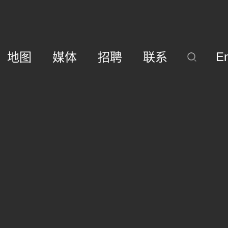
E
地图
媒体
招聘
联系
介
绍
项
目
团
队