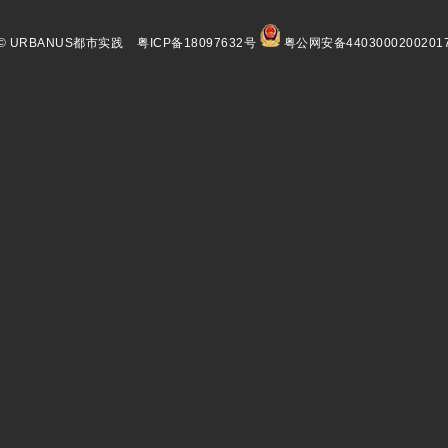
© URBANUS都市实践
粤ICP备18097632号
粤公网安备4403000200201