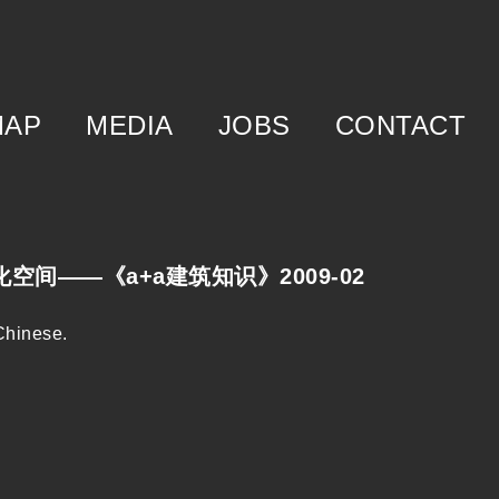
MAP
MEDIA
JOBS
CONTACT
f
egory
m
区化空间——《a+a建筑知识》2009-02
Chinese
.