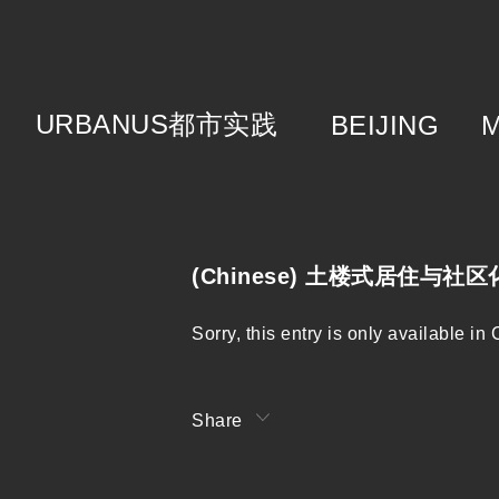
URBANUS
都市实践
BEIJING
About
Brie
Cat
Tea
(Chinese) 土楼式居住与社
Sorry, this entry is only available in
Share